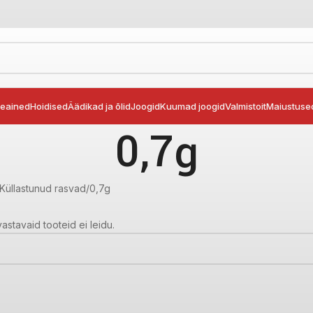
seained
Hoidised
Äädikad ja õlid
Joogid
Kuumad joogid
Valmistoit
Maiustuse
0,7g
Küllastunud rasvad
0,7g
vastavaid tooteid ei leidu.