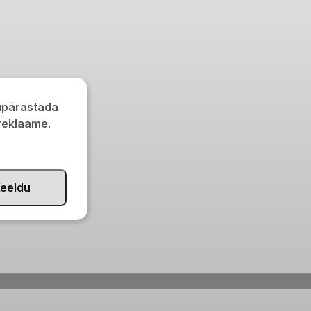
kupärastada
 reklaame.
eeldu