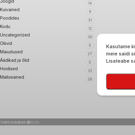
Joogid
14
Kuivained
9
Poodides
31
Kodu
12
Uncategorized
30
Oliivid
5
Kasutame kü
Maiustused
meie saidi s
27
Äädikad ja õlid
Lisateabe 
5
Hoidised
22
Maitseained
26
TÜRGI KAUBAD
2020