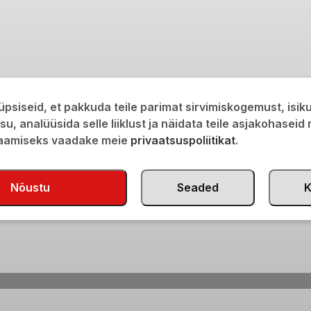
psiseid, et pakkuda teile parimat sirvimiskogemust, isi
isu, analüüsida selle liiklust ja näidata teile asjakohaseid
saamiseks vaadake meie
privaatsuspoliitikat
.
Nõustu
Seaded
K