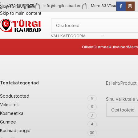
+372 56152775
info@turgikaubad.ee
Mere 83 Võsu
Skip to navigation
Skip to main content
VALI KATEGOORIA
Oliivid
Gurmee
Kuivained
Mait
Tootekategooriad
Esileht
Product 
Soodustooted
9
Sinu valikutele 
Valmistoit
9
Kosmeetika
7
Gurmee
4
Kuumad joogid
39