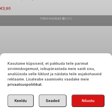
€
3,90
TÜRGI KAUBAD
2020
Kasutame küpsiseid, et pakkuda teile parimat
sirvimiskogemust, isikupärastada meie saidi sisu,
analüüsida selle liiklust ja näidata teile asjakohaseid
reklaame. Lisateabe saamiseks vaadake meie
privaatsuspoliitikat
.
Keeldu
Seaded
Nõustu