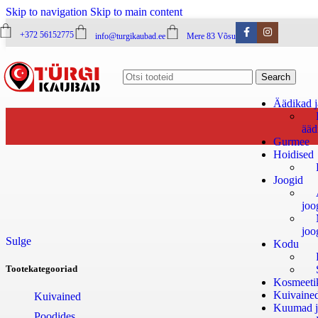
Skip to navigation
Skip to main content
+372 56152775
info@turgikaubad.ee
Mere 83 Võsu
Search
Äädikad j
ääd
Gurmee
Hoidised
Joogid
joo
joo
Sulge
Kodu
Tootekategooriad
Kosmeeti
Kuivaine
Kuivained
Kuumad j
Poodides