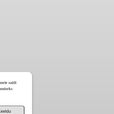
meie saidi
aamiseks
Keeldu