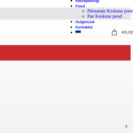
Retseptiblogi
Poed
Pärnamäe Keskuse poo
Pae Keskuse pood
Hulgimüük
Kontaktid
€
0,0
9