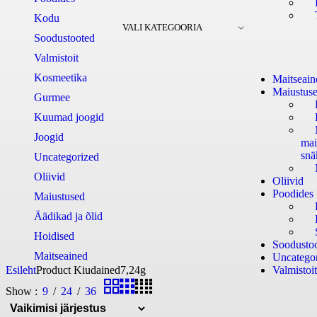
Kodu
VALI KATEGOORIA
Soodustooted
Valmistoit
Kosmeetika
Maitseain
Maiustus
Gurmee
Kuumad joogid
Joogid
mai
snä
Uncategorized
Oliivid
Oliivid
Poodides
Maiustused
Äädikad ja õlid
Hoidised
Soodusto
Maitseained
Uncatego
Esileht
Product Kiudained
7,24g
Valmistoit
Show
9
24
36