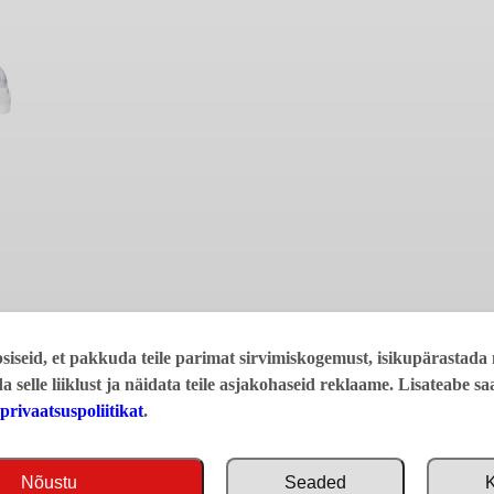
iseid, et pakkuda teile parimat sirvimiskogemust, isikupärastada 
da selle liiklust ja näidata teile asjakohaseid reklaame. Lisateabe s
privaatsuspoliitikat
.
Nõustu
Seaded