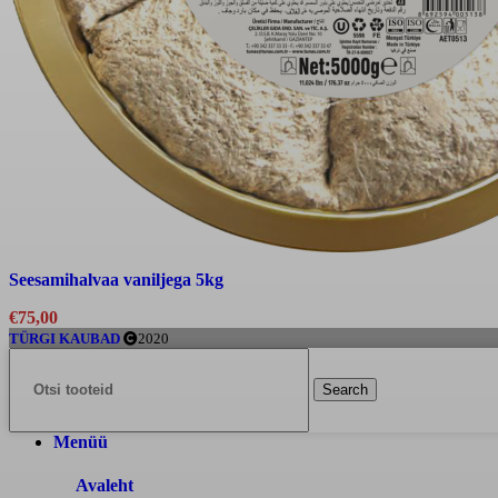
Seesamihalvaa vaniljega 5kg
€
75,00
TÜRGI KAUBAD
2020
Search
Menüü
Avaleht