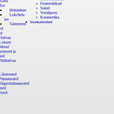
Kohv
Froteerätikud
Tee
Sokid
Hekimhan
Voodipesu
Lukcheta
Kosmeetika
tee
Soodustooted
Taimeteed
ed
ed
Halvaa
Lokum
Muud
ustused ja
kid
Niithalvaa
Lihatooted
Piimatooted
Sügavkülmatooted
oted
rized