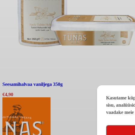
Seesamihalvaa vaniljega 350g
€
4,90
Kasutame küps
sisu, analüüsi
vaadake meie