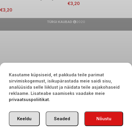
€
3,20
€
3,20
TÜRGI KAUBAD
2020
Kasutame küpsiseid, et pakkuda teile parimat
sirvimiskogemust, isikupärastada meie saidi sisu,
analüüsida selle liiklust ja näidata teile asjakohaseid
reklaame. Lisateabe saamiseks vaadake meie
privaatsuspoliitikat
.
Keeldu
Seaded
Nõustu