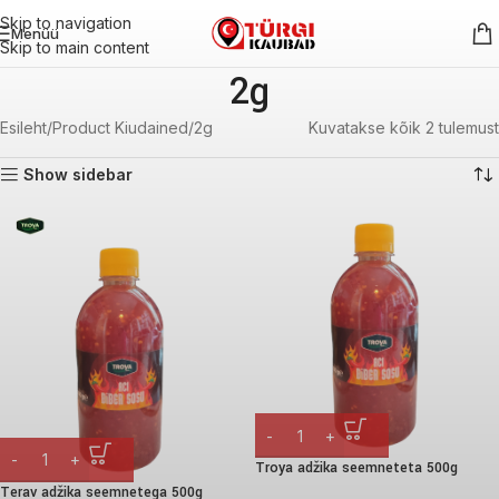
Skip to navigation
Menüü
Skip to main content
2g
Esileht
Product Kiudained
2g
Kuvatakse kõik 2 tulemust
Show sidebar
Troya adžika seemneteta 500g
Terav adžika seemnetega 500g