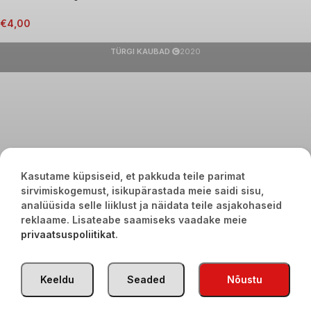
€
4,00
TÜRGI KAUBAD
2020
Kasutame küpsiseid, et pakkuda teile parimat
sirvimiskogemust, isikupärastada meie saidi sisu,
analüüsida selle liiklust ja näidata teile asjakohaseid
reklaame. Lisateabe saamiseks vaadake meie
privaatsuspoliitikat
.
Keeldu
Seaded
Nõustu