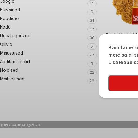
Joogid
14
Kuivained
9
Poodides
31
Kodu
12
Praetud kadaiyf D
Uncategorized
30
200g
Oliivid
5
Kasutame kü
Maiustused
€
4,40
meie saidi s
27
Äädikad ja õlid
Lisateabe 
5
Hoidised
22
Maitseained
26
TÜRGI KAUBAD
2020