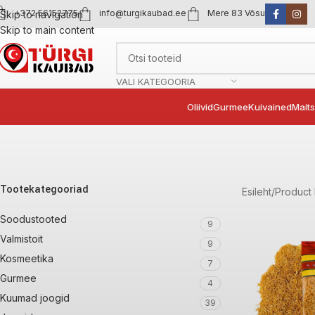
+372 56152775
info@turgikaubad.ee
Mere 83 Võsu
Skip to navigation
Skip to main content
VALI KATEGOORIA
Oliivid
Gurmee
Kuivained
Mait
Tootekategooriad
Esileht
Product 
Soodustooted
9
Valmistoit
9
Kosmeetika
7
Gurmee
4
Kuumad joogid
39