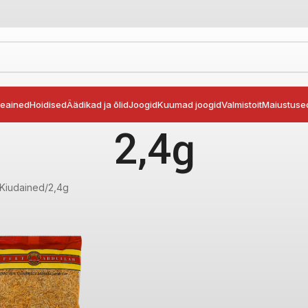
seained
Hoidised
Äädikad ja õlid
Joogid
Kuumad joogid
Valmistoit
Maiustuse
2,4g
Kiudained
2,4g