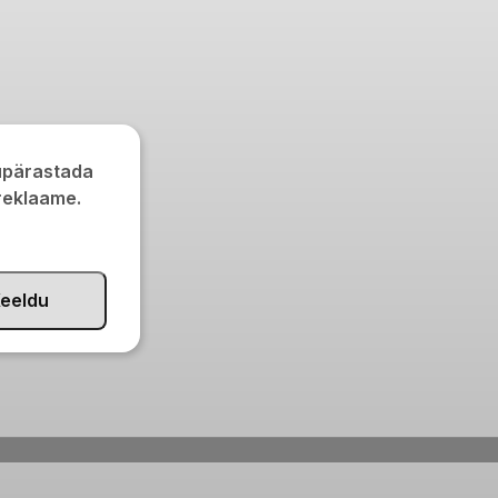
kupärastada
 reklaame.
eeldu