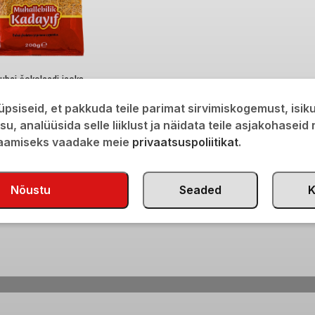
ubai šokolaadi jaoks
psiseid, et pakkuda teile parimat sirvimiskogemust, isi
isu, analüüsida selle liiklust ja näidata teile asjakohaseid
saamiseks vaadake meie
privaatsuspoliitikat
.
Nõustu
Seaded
K