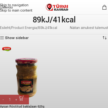
Skip to navigation
Menüü
Skip to main content
89kJ/41kcal
Esileht
Product Energia
89kJ/41kcal
Näitan ainukest tulemust
Show sidebar
Aysan Röstitud baklažaan 625g