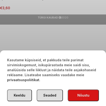
€
3,60
TÜRGI KAUBAD
2020
Kasutame küpsiseid, et pakkuda teile parimat
sirvimiskogemust, isikupärastada meie saidi sisu,
analüüsida selle liiklust ja näidata teile asjakohaseid
reklaame. Lisateabe saamiseks vaadake meie
privaatsuspoliitikat
.
Keeldu
Seaded
Nõustu