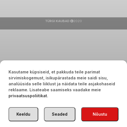
TÜRGI KAUBAD
2020
Kasutame küpsiseid, et pakkuda teile parimat
sirvimiskogemust, isikupärastada meie saidi sisu,
analüüsida selle liiklust ja näidata teile asjakohaseid
reklaame. Lisateabe saamiseks vaadake meie
privaatsuspoliitikat
.
Keeldu
Seaded
Nõustu