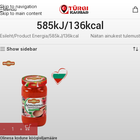
Skip to navigation
Menüü
Skip to main content
585kJ/136kcal
Esileht
Product Energia
585kJ/136kcal
Näitan ainukest tulemust
Show sidebar
Olinesa kodune köögiviljamääre