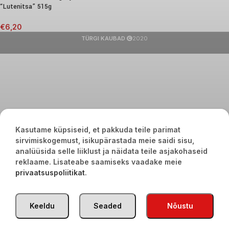
“Lutenitsa” 515g
€
6,20
TÜRGI KAUBAD
2020
Kasutame küpsiseid, et pakkuda teile parimat
sirvimiskogemust, isikupärastada meie saidi sisu,
analüüsida selle liiklust ja näidata teile asjakohaseid
reklaame. Lisateabe saamiseks vaadake meie
privaatsuspoliitikat
.
Keeldu
Seaded
Nõustu