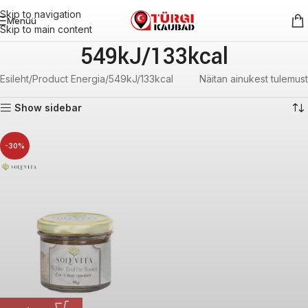
Skip to navigation
Menüü
Skip to main content
549kJ/133kcal
Esileht
Product Energia
549kJ/133kcal
Näitan ainukest tulemust
Show sidebar
-30%