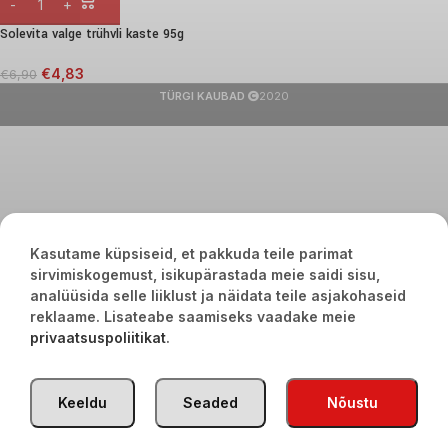
Solevita valge trühvli kaste 95g
€
4,83
€
6,90
TÜRGI KAUBAD
2020
Kasutame küpsiseid, et pakkuda teile parimat
sirvimiskogemust, isikupärastada meie saidi sisu,
analüüsida selle liiklust ja näidata teile asjakohaseid
reklaame. Lisateabe saamiseks vaadake meie
privaatsuspoliitikat
.
Keeldu
Seaded
Nõustu