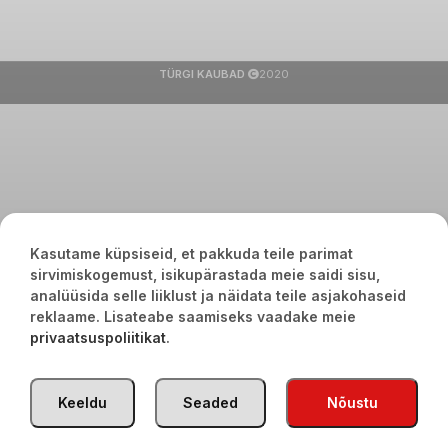
TÜRGI KAUBAD
2020
Kasutame küpsiseid, et pakkuda teile parimat
sirvimiskogemust, isikupärastada meie saidi sisu,
analüüsida selle liiklust ja näidata teile asjakohaseid
reklaame. Lisateabe saamiseks vaadake meie
privaatsuspoliitikat
.
Keeldu
Seaded
Nõustu