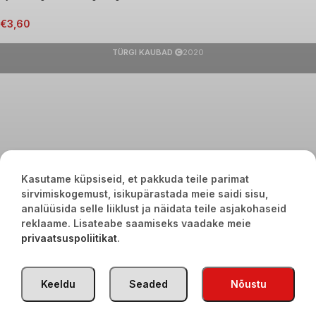
€
3,60
TÜRGI KAUBAD
2020
Kasutame küpsiseid, et pakkuda teile parimat
sirvimiskogemust, isikupärastada meie saidi sisu,
analüüsida selle liiklust ja näidata teile asjakohaseid
reklaame. Lisateabe saamiseks vaadake meie
privaatsuspoliitikat
.
Keeldu
Seaded
Nõustu