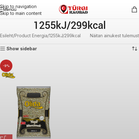
Skip to navigation
Menüü
Skip to main content
1255kJ/299kcal
Esileht
Product Energia
1255kJ/299kcal
Näitan ainukest tulemust
Show sidebar
-9%