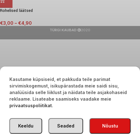
Rohelised läätsed
€
3,00
–
€
4,90
TÜRGI KAUBAD
2020
Kasutame küpsiseid, et pakkuda teile parimat
sirvimiskogemust, isikupärastada meie saidi sisu,
analüüsida selle liiklust ja näidata teile asjakohaseid
reklaame. Lisateabe saamiseks vaadake meie
privaatsuspoliitikat
.
Keeldu
Seaded
Nõustu