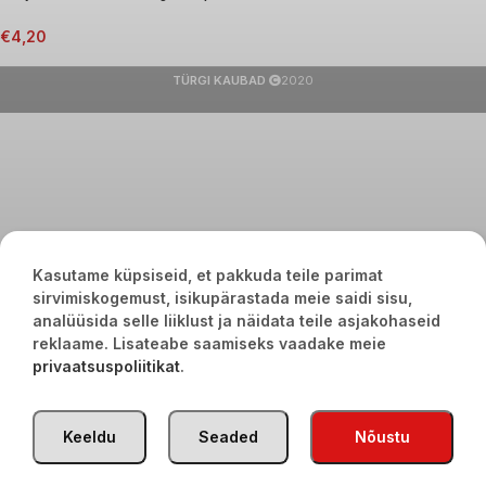
€
4,20
TÜRGI KAUBAD
2020
Kasutame küpsiseid, et pakkuda teile parimat
sirvimiskogemust, isikupärastada meie saidi sisu,
analüüsida selle liiklust ja näidata teile asjakohaseid
reklaame. Lisateabe saamiseks vaadake meie
privaatsuspoliitikat
.
Keeldu
Seaded
Nõustu