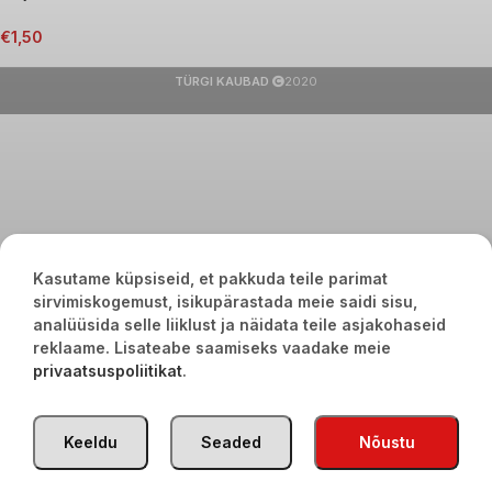
€
1,50
TÜRGI KAUBAD
2020
Kasutame küpsiseid, et pakkuda teile parimat
sirvimiskogemust, isikupärastada meie saidi sisu,
analüüsida selle liiklust ja näidata teile asjakohaseid
reklaame. Lisateabe saamiseks vaadake meie
privaatsuspoliitikat
.
Keeldu
Seaded
Nõustu