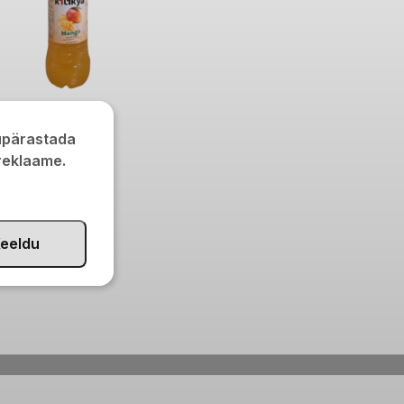
 mangojook 1l
kupärastada
 reklaame.
eeldu