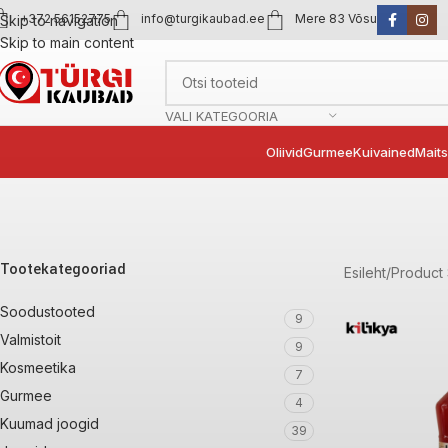
+372 56152775
info@turgikaubad.ee
Mere 83 Võsu
Skip to navigation
Skip to main content
VALI KATEGOORIA
Oliivid
Gurmee
Kuivained
Mait
Tootekategooriad
Esileht
Product 
Soodustooted
9
Valmistoit
9
Kosmeetika
7
Gurmee
4
Kuumad joogid
39