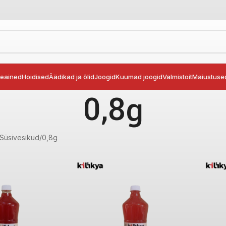
seained
Hoidised
Äädikad ja õlid
Joogid
Kuumad joogid
Valmistoit
Maiustuse
0,8g
Süsivesikud
0,8g