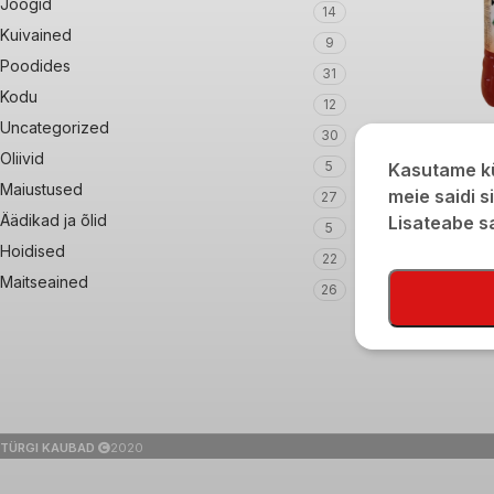
Joogid
14
Kuivained
9
Poodides
31
Kodu
12
Uncategorized
30
Kilikya maasikajoo
Oliivid
5
Kasutame kü
Maiustused
€
1,60
meie saidi s
27
Äädikad ja õlid
Lisateabe 
5
Hoidised
22
Maitseained
26
TÜRGI KAUBAD
2020