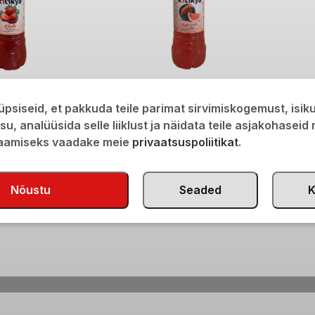
k 1l
Kilikya maasikajook 1l
Kilikya
psiseid, et pakkuda teile parimat sirvimiskogemust, isi
€
1,60
€
1,60
isu, analüüsida selle liiklust ja näidata teile asjakohaseid
saamiseks vaadake meie
privaatsuspoliitikat
.
Nõustu
Seaded
K