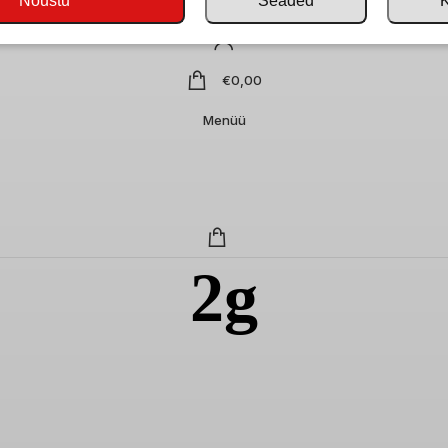
Nõustu
Seaded
€
0,00
Menüü
2g