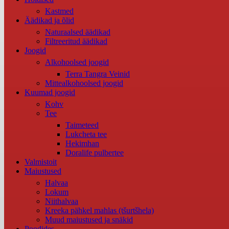
Kastmed
Äädikad ja õlid
Naturaalsed äädikad
Filtreeritud äädikad
Joogid
Alkohoolsed joogid
Terra Tangra Veinid
Mittealkohoolsed joogid
Kuumad joogid
Kohv
Tee
Taimeteed
Lukcheta tee
Hekimhan
Doralife pulbertee
Valmistoit
Maiustused
Halvaa
Lokum
Niithalvaa
Kreeka pähkel mahlas (tšurtšhela)
Muud maiustused ja snäkid
Poodides