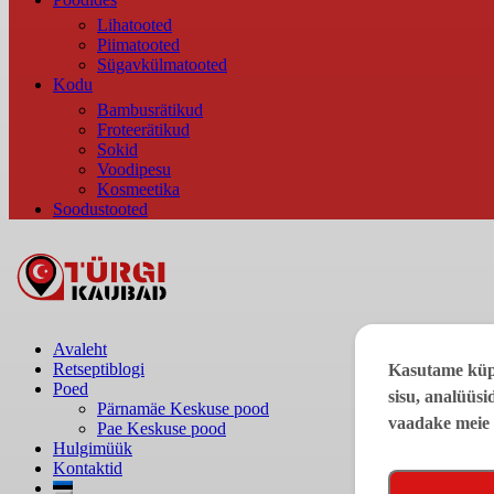
Lihatooted
Piimatooted
Sügavkülmatooted
Kodu
Bambusrätikud
Froteerätikud
Sokid
Voodipesu
Kosmeetika
Soodustooted
Avaleht
Retseptiblogi
Kasutame küps
Poed
sisu, analüüsi
Pärnamäe Keskuse pood
vaadake meie
Pae Keskuse pood
Hulgimüük
Kontaktid