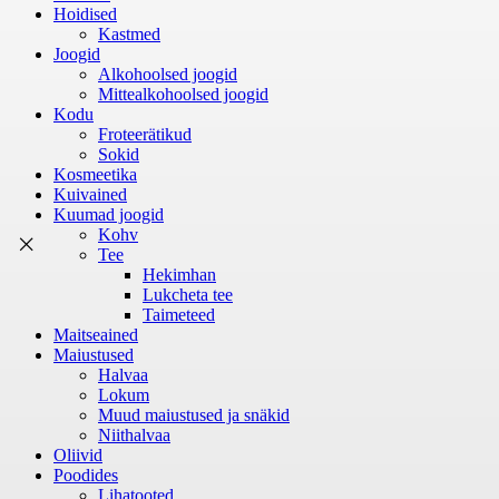
Hoidised
Kastmed
Joogid
Alkohoolsed joogid
Mittealkohoolsed joogid
Kodu
Froteerätikud
Sokid
Kosmeetika
Kuivained
Kuumad joogid
Kohv
Tee
Hekimhan
Lukcheta tee
Taimeteed
Maitseained
Maiustused
Halvaa
Lokum
Muud maiustused ja snäkid
Niithalvaa
Oliivid
Poodides
Lihatooted