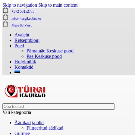
Skip to navigation
Skip to main content
+372 56152775
info@turgikaubad.ee
Mere 83 Võsu
Avaleht
Retseptiblogi
Poed
Pärnamäe Keskuse pood
Pae Keskuse pood
Hulgimüük
Kontaktid
Vali kategooria
Äädikad ja õlid
Filtreeritud äädikad
Gurmee