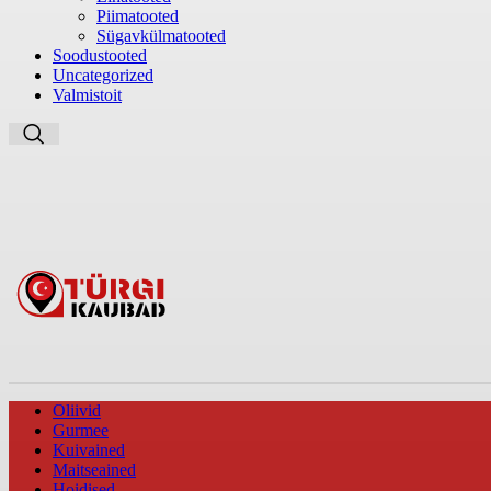
Piimatooted
Sügavkülmatooted
Soodustooted
Uncategorized
Valmistoit
Oliivid
Gurmee
Kuivained
Maitseained
Hoidised