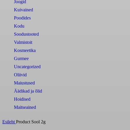
Joogid
Kuivained
Poodides
Kodu
Soodustooted
Valmistoit
Kosmeetika
Gurmee
Uncategorized
Oliivid
Maiustused
Äädikad ja õlid
Hoidised
Maitseained
Esileht
Product Sool
2g