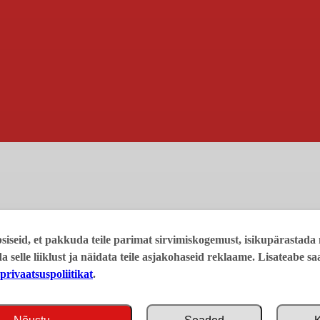
iseid, et pakkuda teile parimat sirvimiskogemust, isikupärastada 
da selle liiklust ja näidata teile asjakohaseid reklaame. Lisateabe s
privaatsuspoliitikat
.