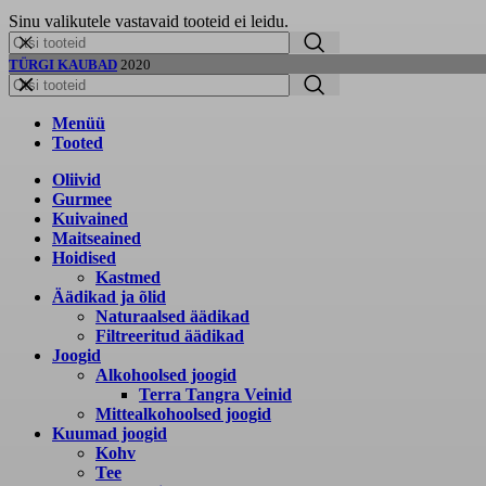
Sinu valikutele vastavaid tooteid ei leidu.
TÜRGI KAUBAD
2020
Menüü
Tooted
Oliivid
Gurmee
Kuivained
Maitseained
Hoidised
Kastmed
Äädikad ja õlid
Naturaalsed äädikad
Filtreeritud äädikad
Joogid
Alkohoolsed joogid
Terra Tangra Veinid
Mittealkohoolsed joogid
Kuumad joogid
Kohv
Tee