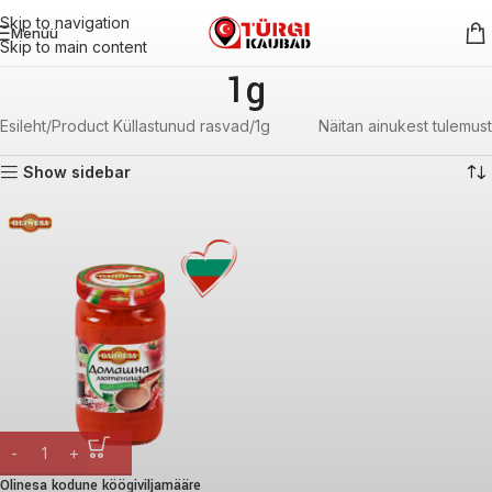
Skip to navigation
Menüü
Skip to main content
1g
Esileht
Product Küllastunud rasvad
1g
Näitan ainukest tulemust
Show sidebar
Olinesa kodune köögiviljamääre