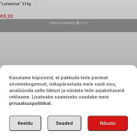
“Lutenitsa” 515g
€
6,20
TÜRGI KAUBAD
2020
Kasutame küpsiseid, et pakkuda teile parimat
sirvimiskogemust, isikupärastada meie saidi sisu,
analüüsida selle liiklust ja näidata teile asjakohaseid
reklaame. Lisateabe saamiseks vaadake meie
privaatsuspoliitikat
.
Keeldu
Seaded
Nõustu