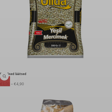
Rohelised läätsed
€
3,00
–
€
4,90