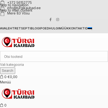
+372 56152775
Skip to navigation
info@turgikaubad.ee
Skip to main content
Mere 83 Võsu
AVALEHT
RETSEPTIBLOGI
POED
HULGIMÜÜK
KONTAKTID
Vali kategooria
Search
0
€
0,00
Menüü
0