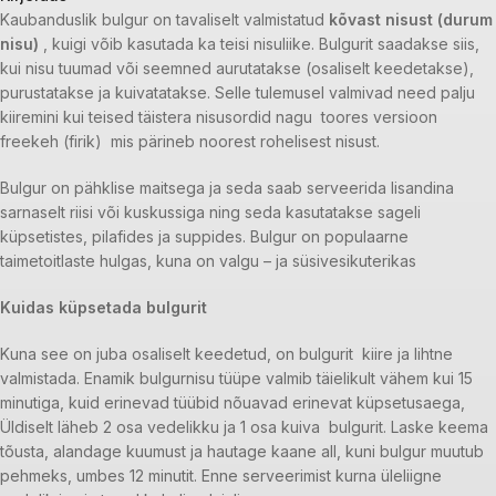
Kaubanduslik bulgur on tavaliselt valmistatud
kõvast nisust (durum
nisu)
, kuigi võib kasutada ka teisi nisuliike. Bulgurit saadakse siis,
kui nisu tuumad või seemned aurutatakse (osaliselt keedetakse),
purustatakse ja kuivatatakse. Selle tulemusel valmivad need palju
kiiremini kui teised täistera nisusordid nagu toores versioon
freekeh (firik) mis pärineb noorest rohelisest nisust.
Bulgur on pähklise maitsega ja seda saab serveerida lisandina
sarnaselt riisi või kuskussiga ning seda kasutatakse sageli
küpsetistes, pilafides ja suppides. Bulgur on populaarne
taimetoitlaste hulgas, kuna on valgu – ja süsivesikuterikas
Kuidas küpsetada bulgurit
Kuna see on juba osaliselt keedetud, on bulgurit kiire ja lihtne
valmistada. Enamik bulgurnisu tüüpe valmib täielikult vähem kui 15
minutiga, kuid erinevad tüübid nõuavad erinevat küpsetusaega,
Üldiselt läheb 2 osa vedelikku ja 1 osa kuiva bulgurit. Laske keema
tõusta, alandage kuumust ja hautage kaane all, kuni bulgur muutub
pehmeks, umbes 12 minutit. Enne serveerimist kurna üleliigne