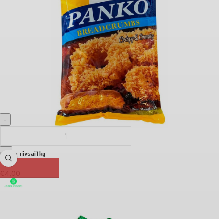
Panko riivsai1kg
€
4,00