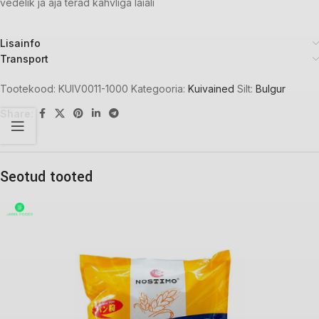
vedelik ja aja terad kahvliga laiali
Lisainfo
Transport
Tootekood:
KUIV0011-1000
Kategooria:
Kuivained
Silt:
Bulgur
Share:
Seotud tooted