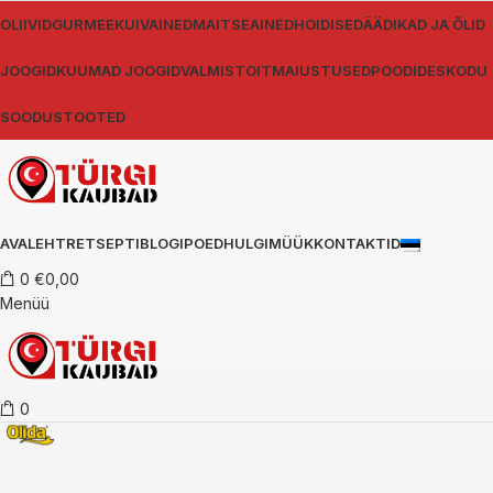
OLIIVID
GURMEE
KUIVAINED
MAITSEAINED
HOIDISED
ÄÄDIKAD JA ÕLID
JOOGID
KUUMAD JOOGID
VALMISTOIT
MAIUSTUSED
POODIDES
KODU
SOODUSTOOTED
AVALEHT
RETSEPTIBLOGI
POED
HULGIMÜÜK
KONTAKTID
0
€
0,00
Menüü
0