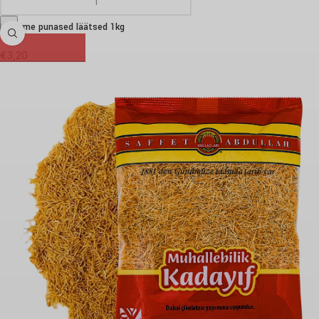
Legurme punased läätsed 1kg
€
3,20