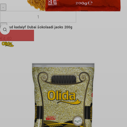
Praetud kadaiyf Dubai šokolaadi jaoks 200g
€
4,40