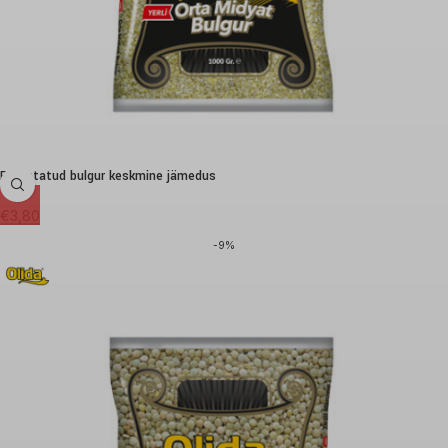
Purustatud bulgur keskmine jämedus
€
3,80
-9%