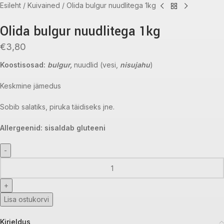
Esileht
Kuivained
Olida bulgur nuudlitega 1kg
Olida bulgur nuudlitega 1kg
€
3,80
Koostisosad:
bulgur,
nuudlid (vesi,
nisujahu
)
Keskmine jämedus
Sobib salatiks, piruka täidiseks jne.
Allergeenid: sisaldab gluteeni
Lisa ostukorvi
Kirjeldus