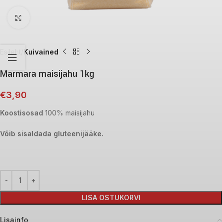
Click to enlarge
Esileht
Kuivained
Marmara maisijahu 1kg
€
3,90
Koostisosad
100% maisijahu
Võib sisaldada gluteenijääke.
LISA OSTUKORVI
Lisainfo