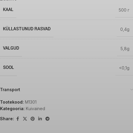
KAAL
500 г
KÜLLASTUNUD RASVAD
0,4g
VALGUD
5,8g
SOOL
<0,1g
Transport
Tootekood:
M1301
Kategooria:
Kuivained
Share: