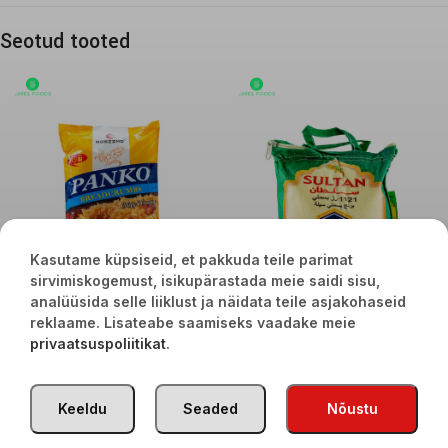
Seotud tooted
Kasutame küpsiseid, et pakkuda teile parimat
sirvimiskogemust, isikupärastada meie saidi sisu,
analüüsida selle liiklust ja näidata teile asjakohaseid
Panko riivsai1kg
Basmati riis 2kg
reklaame. Lisateabe saamiseks vaadake meie
privaatsuspoliitikat
.
€
4,00
€
8,90
Keeldu
Seaded
Nõustu
TÜRGI KAUBAD
2020