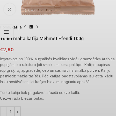
Click to enlarge
Home
kafija
Turku malta kafija Mehmet Efendi 100g
€
2,90
Izgatavots no 100% augstākās kvalitātes vidēji grauzdētām Arabica
pupiņām, ko raksturo ļoti smalka maluma pakāpe. Kafijas pupiņas
rūpīgi šķiro, apgrauzdē, cep un sasmalcina smalkā pulverī. Kafiju
pasniedz mazās tasītēs. Pēc kafijas pagatavošanas ļaujiet tai kādu
laiku nostāvēties, lai kafijas biezumi nogrimtu apakšā.
Turku kafija tiek pagatavota īpašā cezve katlā.
Cezve rada biezas putas.