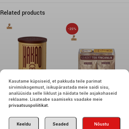
Related products
-25%
Kasutame küpsiseid, et pakkuda teile parimat
sirvimiskogemust, isikupärastada meie saidi sisu,
analüüsida selle liiklust ja näidata teile asjakohaseid
Kakao MEHMET EFENDI 250g
reklaame. Lisateabe saamiseks vaadake meie
€
10,90
Turku malta kafija Mehmet Efendi
privaatsuspoliitikat
.
6gx12g
€
2,40
€
3,20
Keeldu
Seaded
Nõustu
TÜRGI KAUBAD
2020