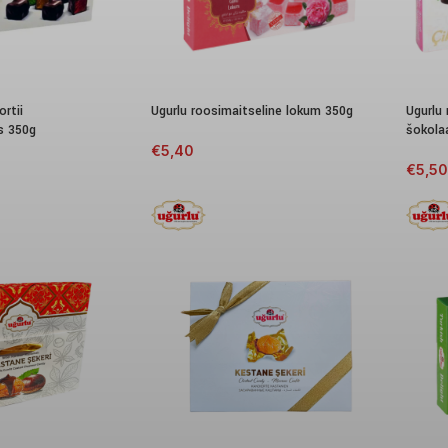
rtii
Ugurlu roosimaitseline lokum 350g
Ugurlu
s 350g
šokola
€
5,40
€
5,50