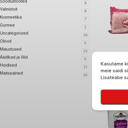
Soodustooted
9
Valmistoit
8
Kosmeetika
7
Gurmee
2
Uncategorized
30
Oliivid
5
Maiustused
23
Ugurlu granaatõun
Äädikad ja õlid
5
220g
Kasutame kü
Hoidised
21
meie saidi s
€
5,40
Maitseained
26
Lisateabe 