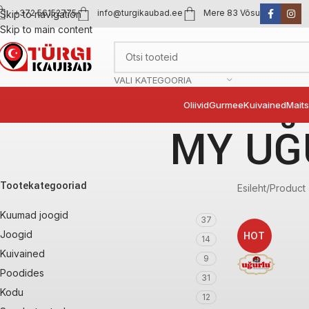
+372 56152775
info@turgikaubad.ee
Mere 83 Võsu
Skip to navigation
Skip to main content
VALI KATEGOORIA
Oliivid
Gurmee
Kuivained
Mait
MY UĞ
Tootekategooriad
Esileht
Product 
Kuumad joogid
37
Joogid
HOT
14
Kuivained
9
Poodides
31
Kodu
12