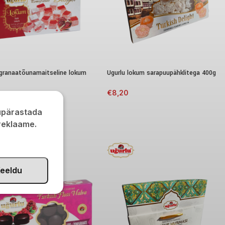
 granaatõunamaitseline lokum
Ugurlu lokum sarapuupähklitega 400g
€
8,20
0
kupärastada
 reklaame.
eeldu