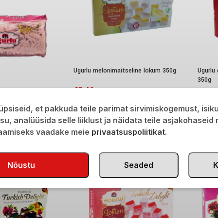
Ugurlu melonimaitseline lokum 350g
Ugurlu
350g
€
5,40
amaitseline niithalvaa
€
5,4
psiseid, et pakkuda teile parimat sirvimiskogemust, isi
isu, analüüsida selle liiklust ja näidata teile asjakohaseid
saamiseks vaadake meie
privaatsuspoliitikat
.
Nõustu
Seaded
K