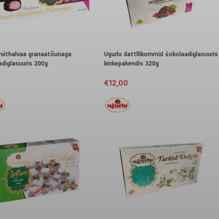
 niithalvaa granaatõunaga
Ugurlu dattllikommid šokolaadiglasuuris
adiglasuuris 200g
kinkepakendis 320g
€
12,00