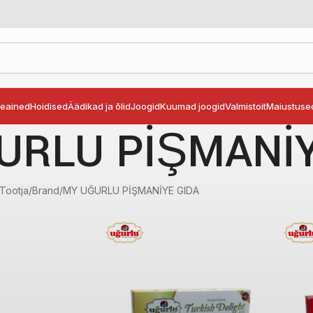
seained
Hoidised
Äädikad ja õlid
Joogid
Kuumad joogid
Valmistoit
Maiustuse
URLU PİŞMANİY
Tootja/Brand
MY UĞURLU PİŞMANİYE GIDA