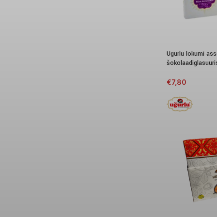
Ugurlu lokumi asso
šokolaadiglasuuri
€
7,80