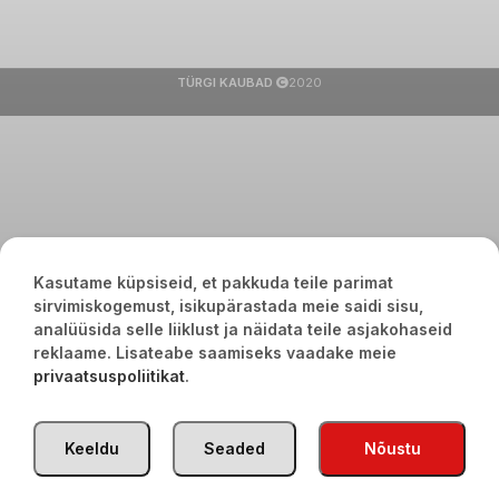
TÜRGI KAUBAD
2020
Kasutame küpsiseid, et pakkuda teile parimat
sirvimiskogemust, isikupärastada meie saidi sisu,
analüüsida selle liiklust ja näidata teile asjakohaseid
reklaame. Lisateabe saamiseks vaadake meie
privaatsuspoliitikat
.
Keeldu
Seaded
Nõustu