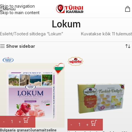
Skip to navigation
Menüü
Skip to main content
Lokum
Esileht
Tooted siltidega “Lokum”
Kuvatakse kõik 11 tulemust
Show sidebar
Bulgaaria granaatõunamaitseline