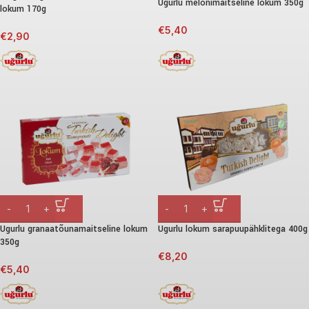
Ugurlu melonimaitseline lokum 350g
lokum 170g
€
5,40
€
2,90
Ugurlu granaatõunamaitseline lokum
Ugurlu lokum sarapuupähklitega 400g
350g
€
8,20
€
5,40