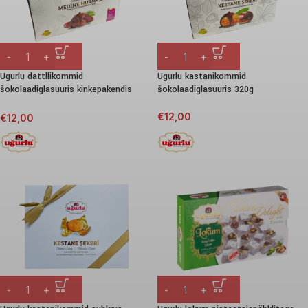
Ugurlu dattllikommid
Ugurlu kastanikommid
šokolaadiglasuuris kinkepakendis
šokolaadiglasuuris 320g
320g
€
12,00
€
12,00