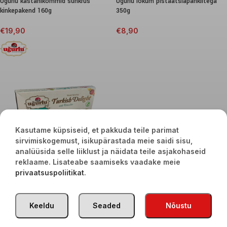
Ugurlu kastanikommid suhkrus
Ugurlu lokum pistaatsiapähklitega
kinkepakend 160g
350g
€
19,90
€
8,90
Kasutame küpsiseid, et pakkuda teile parimat
sirvimiskogemust, isikupärastada meie saidi sisu,
analüüsida selle liiklust ja näidata teile asjakohaseid
reklaame. Lisateabe saamiseks vaadake meie
Ugurlu Sultani lokum
privaatsuspoliitikat
.
pistaatsiapähklitega 350g
€
8,90
Keeldu
Seaded
Nõustu
TÜRGI KAUBAD
2020