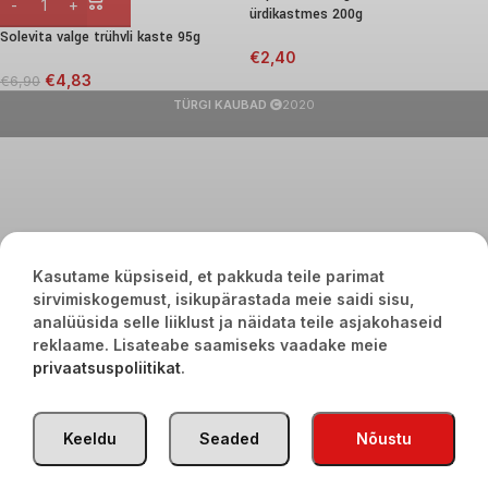
ürdikastmes 200g
Solevita valge trühvli kaste 95g
€
2,40
€
4,83
€
6,90
TÜRGI KAUBAD
2020
Kasutame küpsiseid, et pakkuda teile parimat
sirvimiskogemust, isikupärastada meie saidi sisu,
analüüsida selle liiklust ja näidata teile asjakohaseid
reklaame. Lisateabe saamiseks vaadake meie
privaatsuspoliitikat
.
Keeldu
Seaded
Nõustu