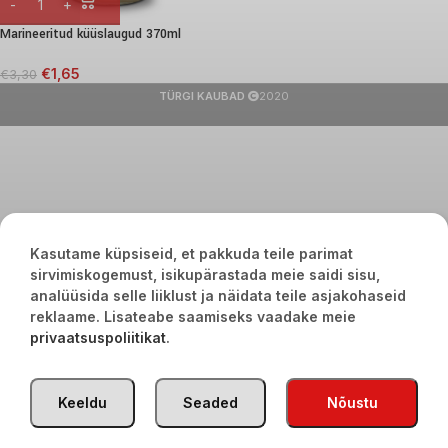
Marineeritud küüslaugud 370ml
€
1,65
€
3,30
TÜRGI KAUBAD
2020
Kasutame küpsiseid, et pakkuda teile parimat
sirvimiskogemust, isikupärastada meie saidi sisu,
analüüsida selle liiklust ja näidata teile asjakohaseid
reklaame. Lisateabe saamiseks vaadake meie
privaatsuspoliitikat
.
Keeldu
Seaded
Nõustu