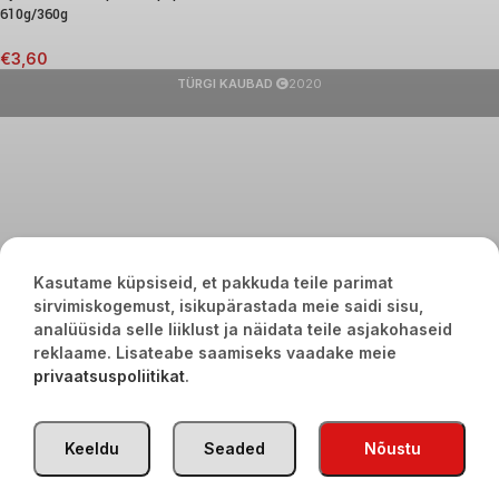
610g/360g
€
3,60
TÜRGI KAUBAD
2020
Kasutame küpsiseid, et pakkuda teile parimat
sirvimiskogemust, isikupärastada meie saidi sisu,
analüüsida selle liiklust ja näidata teile asjakohaseid
reklaame. Lisateabe saamiseks vaadake meie
privaatsuspoliitikat
.
Keeldu
Seaded
Nõustu