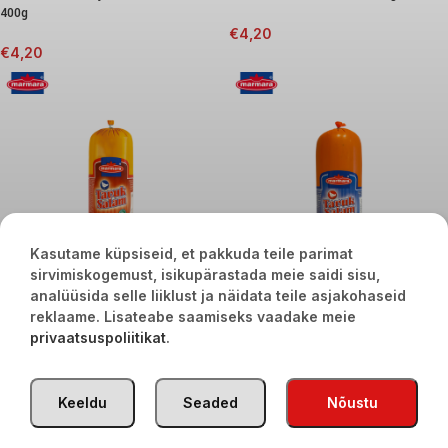
400g
€
4,20
€
4,20
Kasutame küpsiseid, et pakkuda teile parimat
sirvimiskogemust, isikupärastada meie saidi sisu,
analüüsida selle liiklust ja näidata teile asjakohaseid
reklaame. Lisateabe saamiseks vaadake meie
Marmara kanalihavorst 500g
Marmara kanalihavorst paprikaga
privaatsuspoliitikat
.
500g
€
3,60
€
3,60
Keeldu
Seaded
Nõustu
TÜRGI KAUBAD
2020