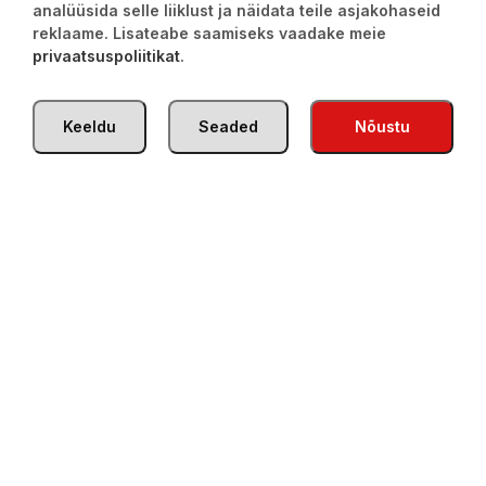
analüüsida selle liiklust ja näidata teile asjakohaseid
reklaame. Lisateabe saamiseks vaadake meie
privaatsuspoliitikat
.
Kui sa tahad vähem magusat, siis jäta seesamipasta segule
Keeldu
Seaded
Nõustu
suhkur panemata
Seesamipasta sega korralikult läbi