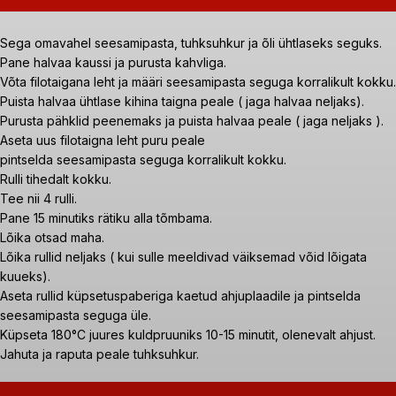
Sega omavahel seesamipasta, tuhksuhkur ja õli ühtlaseks seguks.
Pane halvaa kaussi ja purusta kahvliga.
Võta filotaigana leht ja määri seesamipasta seguga korralikult kokku.
Puista halvaa ühtlase kihina taigna peale ( jaga halvaa neljaks).
Purusta pähklid peenemaks ja puista halvaa peale ( jaga neljaks ).
Aseta uus filotaigna leht puru peale
pintselda seesamipasta seguga korralikult kokku.
Rulli tihedalt kokku.
Tee nii 4 rulli.
Pane 15 minutiks rätiku alla tõmbama.
Lõika otsad maha.
Lõika rullid neljaks ( kui sulle meeldivad väiksemad võid lõigata
kuueks).
Aseta rullid küpsetuspaberiga kaetud ahjuplaadile ja pintselda
seesamipasta seguga üle.
Küpseta 180°C juures kuldpruuniks 10-15 minutit, olenevalt ahjust.
Jahuta ja raputa peale tuhksuhkur.