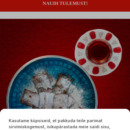
NAUDI TULEMUST!
Kasutame küpsiseid, et pakkuda teile parimat
sirvimiskogemust, isikupärastada meie saidi sisu,