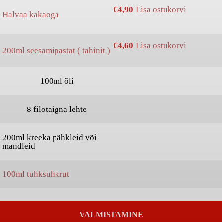
€
4,90
Lisa ostukorvi
Halvaa kakaoga
€
4,60
Lisa ostukorvi
200ml seesamipastat ( tahinit )
100ml õli
8 filotaigna lehte
200ml kreeka pähkleid või
mandleid
100ml tuhksuhkrut
VALMISTAMINE