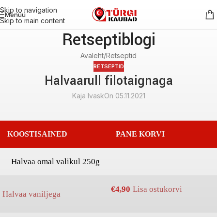
Skip to navigation
Menüü
Skip to main content
Retseptiblogi
Avaleht
Retseptid
RETSEPTID
Halvaarull filotaignaga
Kaja Ivask
On 05.11.2021
KOOSTISAINED
PANE KORVI
Halvaa omal valikul 250g
€
4,90
Lisa ostukorvi
Halvaa vaniljega