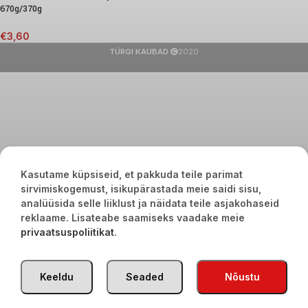
670g/370g
€
3,60
TÜRGI KAUBAD
2020
Kasutame küpsiseid, et pakkuda teile parimat
sirvimiskogemust, isikupärastada meie saidi sisu,
analüüsida selle liiklust ja näidata teile asjakohaseid
reklaame. Lisateabe saamiseks vaadake meie
privaatsuspoliitikat
.
Keeldu
Seaded
Nõustu