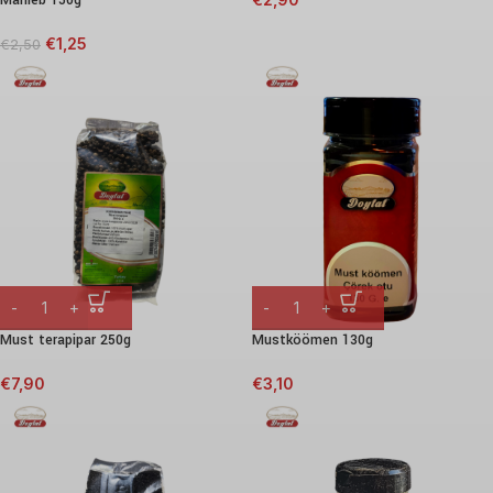
€
1,25
€
2,50
Must terapipar 250g
Mustköömen 130g
€
7,90
€
3,10