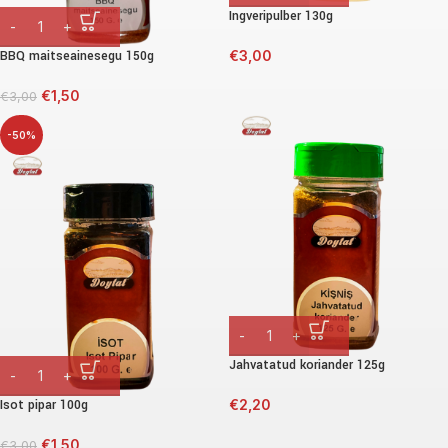
Ingveripulber 130g
BBQ maitseainesegu 150g
€
3,00
€
1,50
€
3,00
-50%
Jahvatatud koriander 125g
Isot pipar 100g
€
2,20
€
1,50
€
3,00