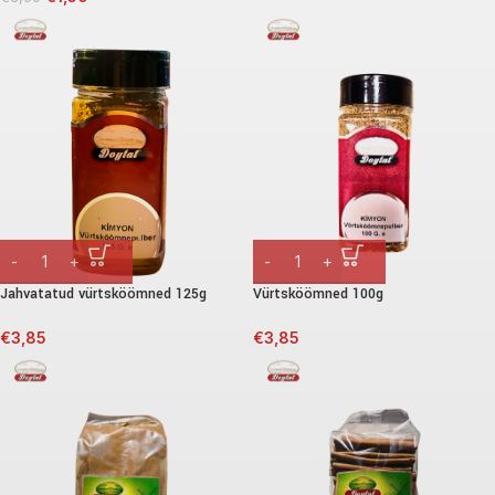
Jahvatatud vürtsköömned 125g
Vürtsköömned 100g
€
3,85
€
3,85