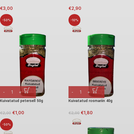
€
3,00
€
2,90
-50%
-10%
Kuivatatud petersell 50g
Kuivatatud rosmariin 40g
€
1,00
€
1,80
€
2,00
€
2,00
-50%