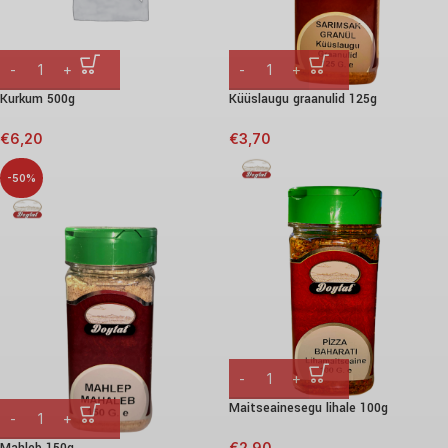
Kurkum 500g
Küüslaugu graanulid 125g
€
6,20
€
3,70
-50%
Maitseainesegu lihale 100g
Mahleb 150g
€
2,90