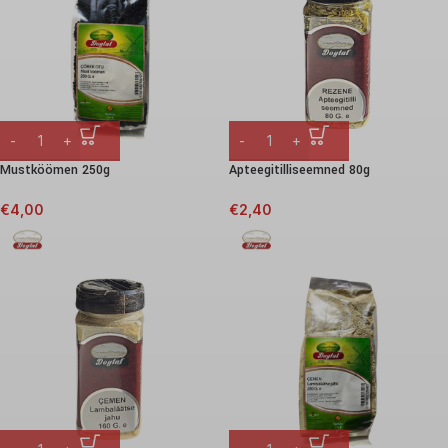
Mustköömen 250g
Apteegitilliseemned 80g
€
4,00
€
2,40