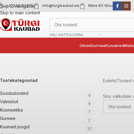
+372 56152775
info@turgikaubad.ee
Mere 83 Võsu
Skip to navigation
Skip to main content
VALI KATEGOORIA
Oliivid
Gurmee
Kuivained
Mait
Tootekategooriad
Esileht
Tooted s
Soodustooted
9
Sinu valikutele 
Valmistoit
8
Kosmeetika
7
Gurmee
2
Kuumad joogid
37