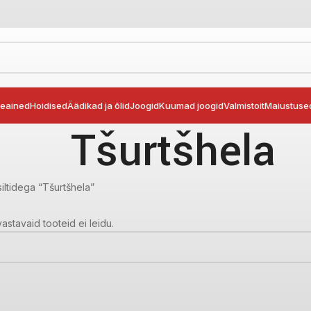
seained
Hoidised
Äädikad ja õlid
Joogid
Kuumad joogid
Valmistoit
Maiustuse
Tšurtšhela
iltidega “Tšurtšhela”
vastavaid tooteid ei leidu.