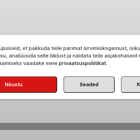
psiseid, et pakkuda teile parimat sirvimiskogemust, isi
isu, analüüsida selle liiklust ja näidata teile asjakohaseid
saamiseks vaadake meie
privaatsuspoliitikat
.
Nõustu
Seaded
K