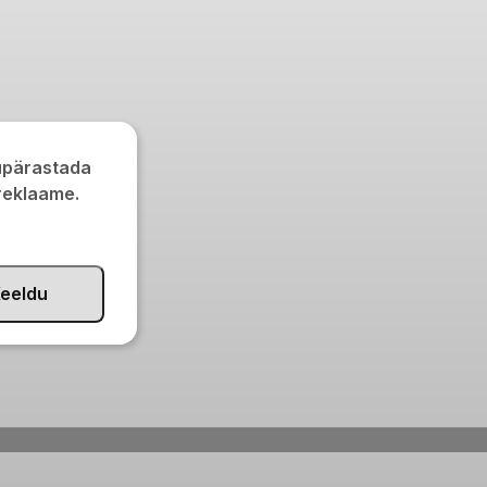
kupärastada
 reklaame.
eeldu