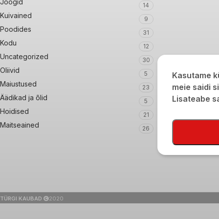
Joogid
14
Kuivained
9
Poodides
31
Kodu
12
Uncategorized
30
Oliivid
5
Kasutame kü
Maiustused
meie saidi s
23
Äädikad ja õlid
Lisateabe 
5
Hoidised
21
Maitseained
26
TÜRGI KAUBAD
2020