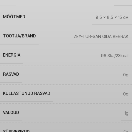
MÕÕTMED
8,5 × 8,5 × 15 см
TOOTJA/BRAND
ZEY-TUR-SAN GIDA BERRAK
ENERGIA
96,3kJ/23kcal
RASVAD
0g
KÜLLASTUNUD RASVAD
0g
VALGUD
1g
SÜSIVESIKUD