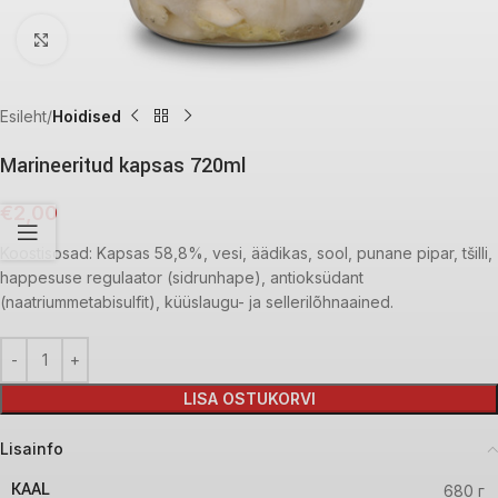
Click to enlarge
Esileht
Hoidised
Marineeritud kapsas 720ml
€
2,00
Koostisosad: Kapsas 58,8%, vesi, äädikas, sool, punane pipar, tšilli,
happesuse regulaator (sidrunhape), antioksüdant
(naatriummetabisulfit), küüslaugu- ja sellerilõhnaained.
LISA OSTUKORVI
Lisainfo
KAAL
680 г