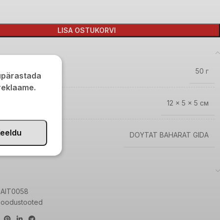
LISA OSTUKORVI
50 г
kupärastada
 reklaame.
12 × 5 × 5 см
eeldu
AND
DOYTAT BAHARAT GIDA
AIT0058
Soodustooted