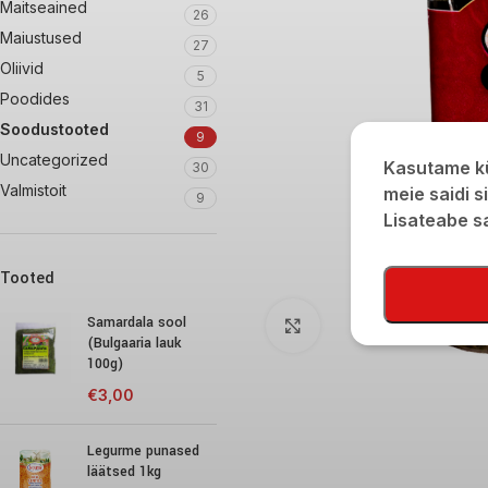
Maitseained
26
Maiustused
27
Oliivid
5
Poodides
31
Soodustooted
9
Uncategorized
Kasutame kü
30
Valmistoit
meie saidi s
9
Lisateabe 
Tooted
Samardala sool
Click to enlarge
(Bulgaaria lauk
100g)
€
3,00
Legurme punased
läätsed 1kg