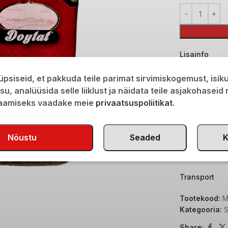
Lisainfo
KAAL
psiseid, et pakkuda teile parimat sirvimiskogemust, isi
isu, analüüsida selle liiklust ja näidata teile asjakohaseid
saamiseks vaadake meie
privaatsuspoliitikat
.
MÕÕTMED
Nõustu
Seaded
K
TOOTJA/BR
Transport
Tootekood:
M
Kategooria:
Share: