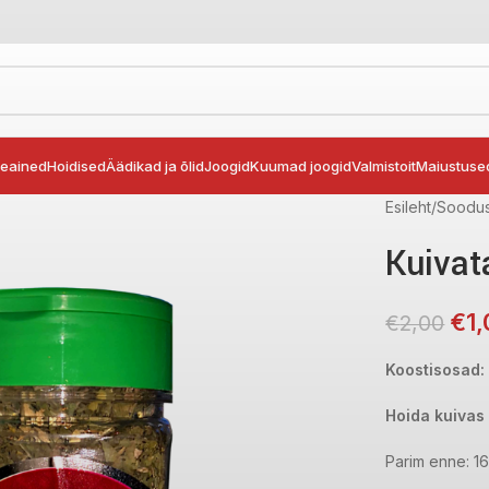
seained
Hoidised
Äädikad ja õlid
Joogid
Kuumad joogid
Valmistoit
Maiustuse
Esileht
Soodus
Kuivat
€
1
€
2,00
Koostisosad:
Hoida kuivas
Parim enne: 1