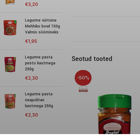
€
3,20
Legurme vürtsine
Mehhiko bowl 150g
Valmis söömiseks
€
1,95
Legurme pasta
Seotud tooted
pesto kastmega
250g
-50%
€
2,30
Legurme pasta
neapolitan
kastmega 250g
€
2,30