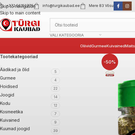
+372 56152775
info@turgikaubad.ee
Mere 83 Võsu
Skip to navigation
Skip to main content
VALI KATEGOORIA
Oliivid
Gurmee
Kuivained
Mait
Tootekategooriad
-50%
Äädikad ja õlid
5
Gurmee
4
Hoidised
22
Joogid
14
Kodu
12
Kosmeetika
7
Kuivained
9
Kuumad joogid
39