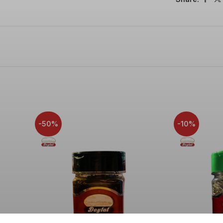
-50%
-10%