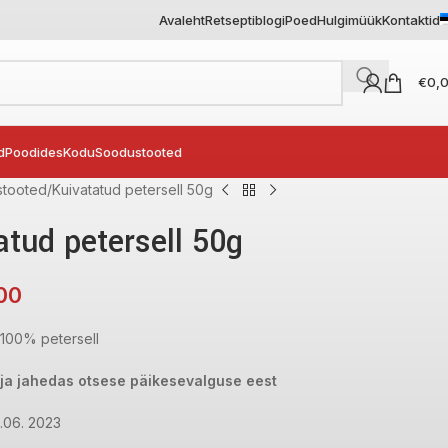
Avaleht
Retseptiblogi
Poed
Hulgimüük
Kontaktid
€
0,
d
Poodides
Kodu
Soodustooted
tooted
Kuivatatud petersell 50g
atud petersell 50g
,00
100% petersell
 ja jahedas otsese päikesevalguse eest
6.06. 2023