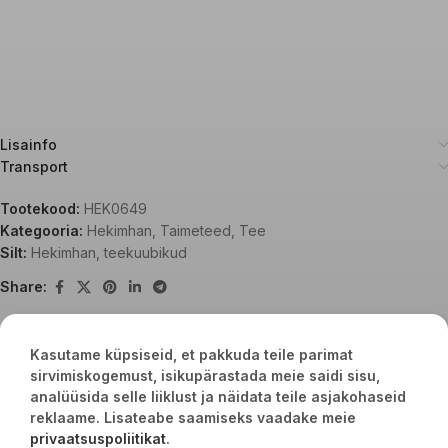
Lisainfo
Transport
Tootekood:
HEK0649
Kategooria:
Hekimhan
,
Taimeteed
,
Tee
Silt:
Hekimhan
,
teekuubikud
Share:
Kasutame küpsiseid, et pakkuda teile parimat
Seotud tooted
sirvimiskogemust, isikupärastada meie saidi sisu,
analüüsida selle liiklust ja näidata teile asjakohaseid
reklaame. Lisateabe saamiseks vaadake meie
privaatsuspoliitikat
.