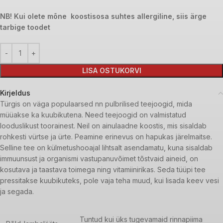
NB! Kui olete mõne koostisosa suhtes allergiline, siis ärge
tarbige toodet
LISA OSTUKORVI
Kirjeldus
Türgis on väga populaarsed nn pulbrilised teejoogid, mida
müüakse ka kuubikutena. Need teejoogid on valmistatud
looduslikust toorainest. Neil on ainulaadne koostis, mis sisaldab
rohkesti vürtse ja ürte. Peamine erinevus on hapukas järelmaitse.
Selline tee on külmetushooajal lihtsalt asendamatu, kuna sisaldab
immuunsust ja organismi vastupanuvõimet tõstvaid aineid, on
kosutava ja taastava toimega ning vitamiinirikas. Seda tüüpi tee
pressitakse kuubikuteks, pole vaja teha muud, kui lisada keev vesi
ja segada.
Tuntud kui üks tugevamaid rinnapiima