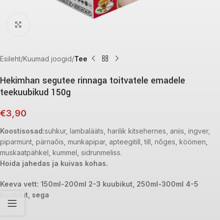
Click to enlarge
Esileht
Kuumad joogid
Tee
Hekimhan segutee rinnaga toitvatele emadele
teekuubikud 150g
€
3,90
Koostisosad:
suhkur, lambalääts, harilik kitsehernes, aniis, ingver,
piparmünt, pärnaõis, munkapipar, apteegitill, till, nõges, köömen,
muskaatpähkel, kummel, sidrunmeliss.
Hoida jahedas ja kuivas kohas.
Keeva vett: 150ml-200ml 2-3 kuubikut, 250ml-300ml 4-5
kuubilut, sega