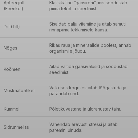
Apteegitill
Klassikaline “gaasirohi”, mis soodustab
(Feenkol)
piima teket ja seedimist.
Sisaldab palju vitamiine ja aitab samuti
Dill (Till)
rinnapiima tekkimisele kaasa.
Rikas raua ja mineraalide poolest, annab
Nõges
organismile jõudu.
Aitab vältida gaasivalusid ja soodustab
Köömen
seedimist.
Väikeses koguses aitab lõõgastuda ja
Muskaatpähkel
parandab und.
Kummel
Põletikuvastane ja üldrahustav taim.
Vähendab ärevust, stressi ja aitab
Sidrunmeliss
paremini uinuda.