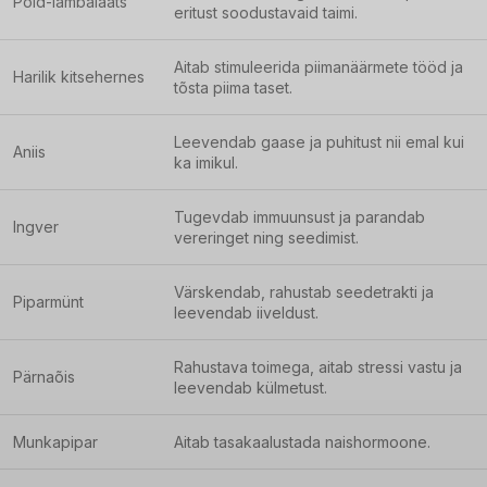
Põld-lambalääts
eritust soodustavaid taimi.
Aitab stimuleerida piimanäärmete tööd ja
Harilik kitsehernes
tõsta piima taset.
Leevendab gaase ja puhitust nii emal kui
Aniis
ka imikul.
Tugevdab immuunsust ja parandab
Ingver
vereringet ning seedimist.
Värskendab, rahustab seedetrakti ja
Piparmünt
leevendab iiveldust.
Rahustava toimega, aitab stressi vastu ja
Pärnaõis
leevendab külmetust.
Munkapipar
Aitab tasakaalustada naishormoone.