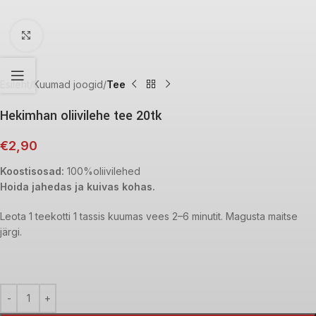
Click to enlarge
Esileht
Kuumad joogid
Tee
Hekimhan oliivilehe tee 20tk
€
2,90
Koostisosad:
100%oliivilehed
Hoida jahedas ja kuivas kohas.
Leota 1 teekotti 1 tassis kuumas vees 2–6 minutit. Magusta maitse
järgi.