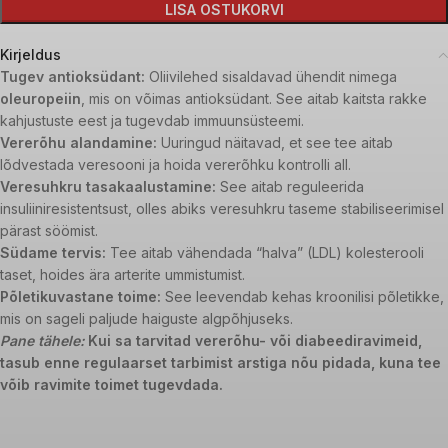
LISA OSTUKORVI
Kirjeldus
Tugev antioksüdant:
Oliivilehed sisaldavad ühendit nimega
oleuropeiin
, mis on võimas antioksüdant. See aitab kaitsta rakke
kahjustuste eest ja tugevdab immuunsüsteemi.
Vererõhu alandamine:
Uuringud näitavad, et see tee aitab
lõdvestada veresooni ja hoida vererõhku kontrolli all.
Veresuhkru tasakaalustamine:
See aitab reguleerida
insuliiniresistentsust, olles abiks veresuhkru taseme stabiliseerimisel
pärast söömist.
Südame tervis:
Tee aitab vähendada “halva” (LDL) kolesterooli
taset, hoides ära arterite ummistumist.
Põletikuvastane toime:
See leevendab kehas kroonilisi põletikke,
mis on sageli paljude haiguste algpõhjuseks.
Pane tähele:
Kui sa tarvitad vererõhu- või diabeediravimeid,
tasub enne regulaarset tarbimist arstiga nõu pidada, kuna tee
võib ravimite toimet tugevdada.