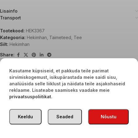
Lisainfo
Transport
Tootekood:
HEK3367
Kategooria:
Hekimhan
,
Taimeteed
,
Tee
Silt:
Hekimhan
Share:
Kasutame küpsiseid, et pakkuda teile parimat
sirvimiskogemust, isikupärastada meie saidi sisu,
Seotud tooted
analüüsida selle liiklust ja näidata teile asjakohaseid
reklaame. Lisateabe saamiseks vaadake meie
privaatsuspoliitikat
.
Keeldu
Seaded
Nõustu