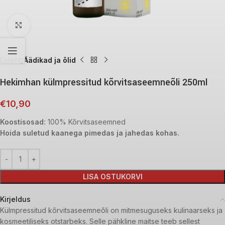
Click to enlarge
Esileht
Äädikad ja õlid
Hekimhan külmpressitud kõrvitsaseemneõli 250ml
€
10,90
Koostisosad:
100% Kõrvitsaseemned
Hoida suletud kaanega pimedas ja jahedas kohas.
LISA OSTUKORVI
Kirjeldus
Külmpressitud kõrvitsaseemneõli on mitmesuguseks kulinaarseks ja
kosmeetiliseks otstarbeks. Selle pähkline maitse teeb sellest