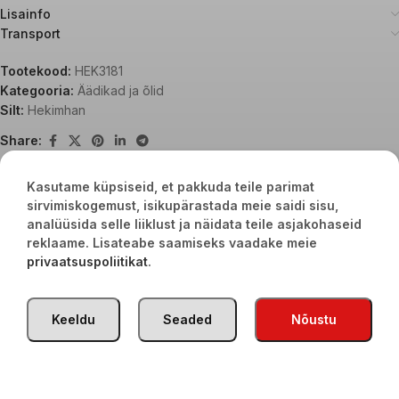
Lisainfo
Transport
Tootekood:
HEK3181
Kategooria:
Äädikad ja õlid
Silt:
Hekimhan
Share:
Kasutame küpsiseid, et pakkuda teile parimat
sirvimiskogemust, isikupärastada meie saidi sisu,
Seotud tooted
analüüsida selle liiklust ja näidata teile asjakohaseid
reklaame. Lisateabe saamiseks vaadake meie
privaatsuspoliitikat
.
Keeldu
Seaded
Nõustu