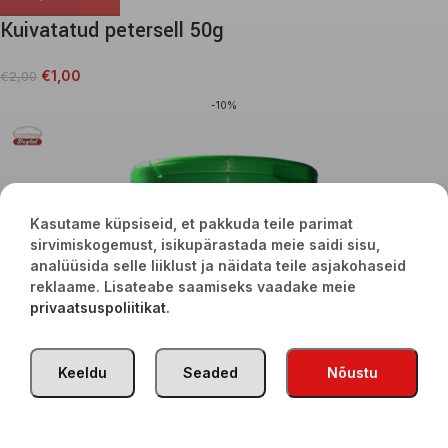
Kuivatatud petersell 50g
€
1,00
€
2,00
-10%
Kasutame küpsiseid, et pakkuda teile parimat
sirvimiskogemust, isikupärastada meie saidi sisu,
analüüsida selle liiklust ja näidata teile asjakohaseid
reklaame. Lisateabe saamiseks vaadake meie
privaatsuspoliitikat
.
Keeldu
Seaded
Nõustu