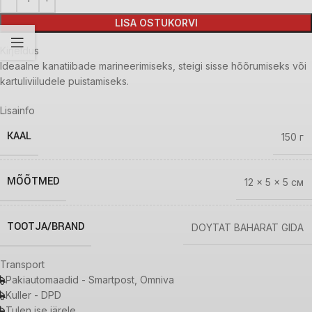
LISA OSTUKORVI
Kirjeldus
Ideaalne kanatiibade marineerimiseks, steigi sisse hõõrumiseks või
kartuliviiludele puistamiseks.
Lisainfo
KAAL
150 г
MÕÕTMED
12 × 5 × 5 см
TOOTJA/BRAND
DOYTAT BAHARAT GIDA
Transport
Pakiautomaadid - Smartpost, Omniva
Kuller - DPD
Tulen ise järele