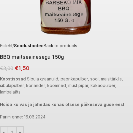
Esileht
Soodustooted
Back to products
BBQ maitseainesegu 150g
€
1,50
€
3,00
Koostisosad
Sibula graanulid, paprikapulber, sool, maisitärklis,
sibulapulber, koriander, köömned, must pipar, kakaopulber,
lambalääts
Hoida kuivas ja jahedas kohas otsese päikesevalguse eest.
Parim enne: 16.06.2024