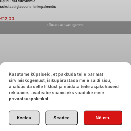
Ugurlu dattllikommid
šokolaadiglasuuris kinkepakendis
320g
€
12,00
TÜRGI KAUBAD
2020
Kasutame küpsiseid, et pakkuda teile parimat
sirvimiskogemust, isikupärastada meie saidi sisu,
analüüsida selle liiklust ja näidata teile asjakohaseid
reklaame. Lisateabe saamiseks vaadake meie
privaatsuspoliitikat
.
Keeldu
Seaded
Nõustu