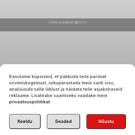
TÜRGI KAUBAD
2020
Kasutame küpsiseid, et pakkuda teile parimat
sirvimiskogemust, isikupärastada meie saidi sisu,
analüüsida selle liiklust ja näidata teile asjakohaseid
reklaame. Lisateabe saamiseks vaadake meie
privaatsuspoliitikat
.
Keeldu
Seaded
Nõustu