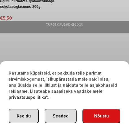
Ugurlu niithalvaa granaatõunaga
šokolaadiglasuuris 200g
€
5,50
TÜRGI KAUBAD
2020
Kasutame küpsiseid, et pakkuda teile parimat
sirvimiskogemust, isikupärastada meie saidi sisu,
analüüsida selle liiklust ja näidata teile asjakohaseid
reklaame. Lisateabe saamiseks vaadake meie
privaatsuspoliitikat
.
Keeldu
Seaded
Nõustu