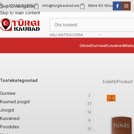
+372 56152775
info@turgikaubad.ee
Mere 83 Võsu
Skip to navigation
Skip to main content
VALI KATEGOORIA
Oliivid
Gurmee
Kuivained
Mait
Tootekategooriad
Esileht
Product 
Gurmee
2
Kuumad joogid
37
Joogid
14
Kuivained
9
Poodides
31