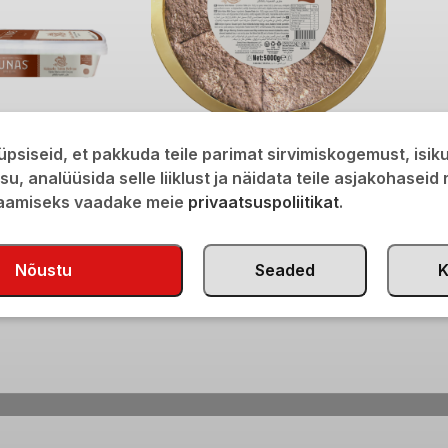
akaoga 350g
Seesamihalvaa kakaoga 5kg
psiseid, et pakkuda teile parimat sirvimiskogemust, isi
€
75,00
isu, analüüsida selle liiklust ja näidata teile asjakohaseid
saamiseks vaadake meie
privaatsuspoliitikat
.
Nõustu
Seaded
K