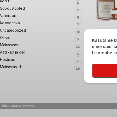
Kodu
12
Soodustooted
9
Valmistoit
8
Kosmeetika
7
Uncategorized
30
Seesamihalvaa k
Oliivid
5
Kasutame kü
Maiustused
€
4,90
meie saidi s
23
Äädikad ja õlid
Lisateabe 
5
Hoidised
21
Maitseained
26
TÜRGI KAUBAD
2020