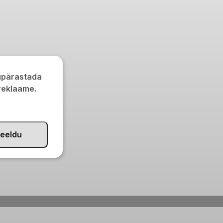
kupärastada
 reklaame.
eeldu