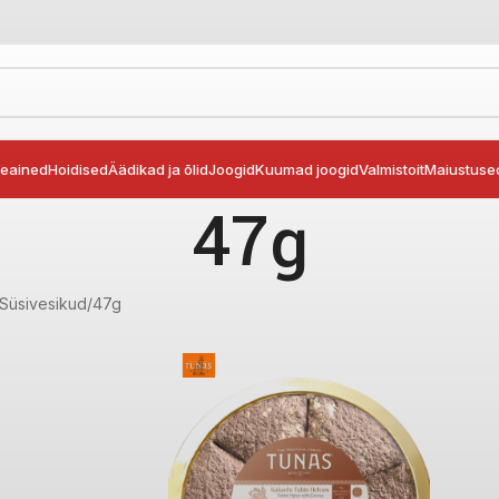
seained
Hoidised
Äädikad ja õlid
Joogid
Kuumad joogid
Valmistoit
Maiustuse
47g
Süsivesikud
47g