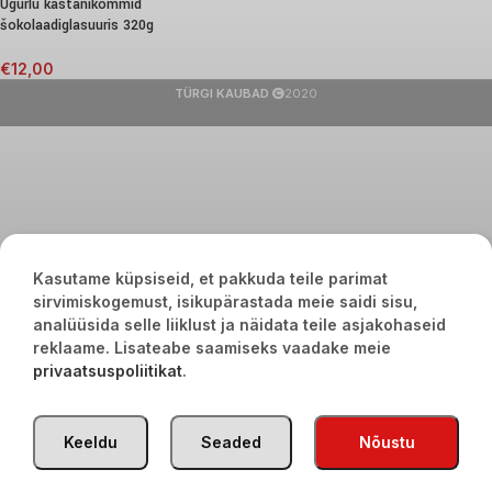
Ugurlu kastanikommid
šokolaadiglasuuris 320g
€
12,00
TÜRGI KAUBAD
2020
Kasutame küpsiseid, et pakkuda teile parimat
sirvimiskogemust, isikupärastada meie saidi sisu,
analüüsida selle liiklust ja näidata teile asjakohaseid
reklaame. Lisateabe saamiseks vaadake meie
privaatsuspoliitikat
.
Keeldu
Seaded
Nõustu