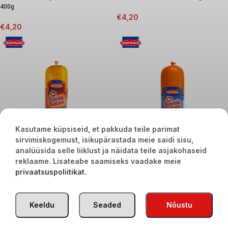
400g
€
4,20
€
4,20
Kasutame küpsiseid, et pakkuda teile parimat
sirvimiskogemust, isikupärastada meie saidi sisu,
analüüsida selle liiklust ja näidata teile asjakohaseid
reklaame. Lisateabe saamiseks vaadake meie
Marmara kanalihavorst 500g
Marmara kanalihavorst paprikaga
privaatsuspoliitikat
.
500g
€
3,60
€
3,60
Keeldu
Seaded
Nõustu
TÜRGI KAUBAD
2020