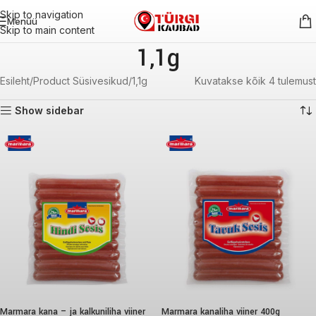
Skip to navigation
Menüü
Skip to main content
1,1g
Esileht
Product Süsivesikud
1,1g
Kuvatakse kõik 4 tulemust
Show sidebar
Marmara kana – ja kalkuniliha viiner
Marmara kanaliha viiner 400g