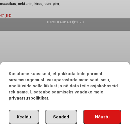
maasikas, nektariin, kirss, õun, pirn,
180g
€
1,90
TÜRGI KAUBAD
2020
Kasutame küpsiseid, et pakkuda teile parimat
sirvimiskogemust, isikupärastada meie saidi sisu,
analüüsida selle liiklust ja näidata teile asjakohaseid
reklaame. Lisateabe saamiseks vaadake meie
privaatsuspoliitikat
.
Keeldu
Seaded
Nõustu