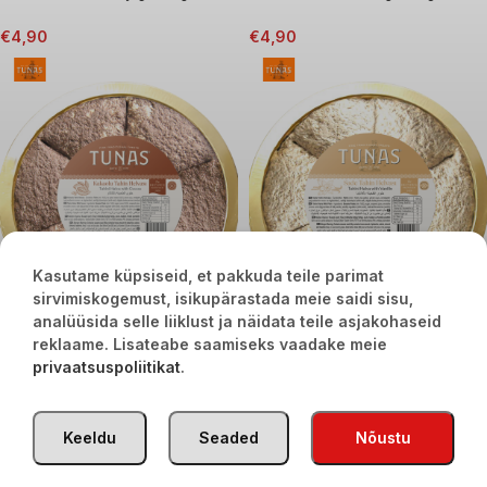
€
4,90
€
4,90
Kasutame küpsiseid, et pakkuda teile parimat
sirvimiskogemust, isikupärastada meie saidi sisu,
analüüsida selle liiklust ja näidata teile asjakohaseid
Seesamihalvaa kakaoga 5kg
Seesamihalvaa vaniljega 5kg
reklaame. Lisateabe saamiseks vaadake meie
privaatsuspoliitikat
.
€
75,00
€
75,00
TÜRGI KAUBAD
2020
Keeldu
Seaded
Nõustu