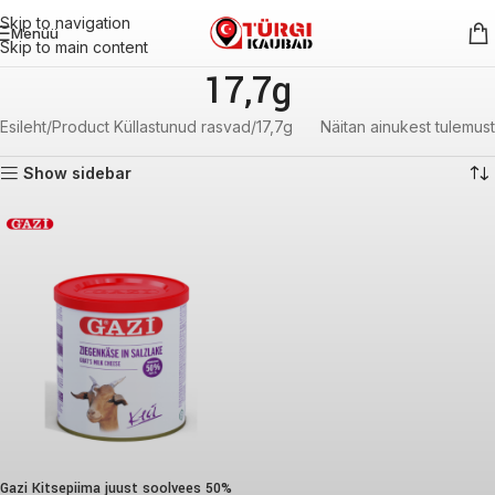
Skip to navigation
Menüü
Skip to main content
17,7g
Esileht
Product Küllastunud rasvad
17,7g
Näitan ainukest tulemust
Show sidebar
Gazi Kitsepiima juust soolvees 50%