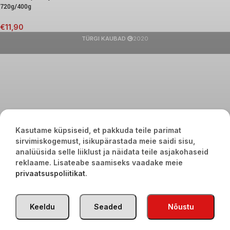
720g/400g
€
11,90
TÜRGI KAUBAD
2020
Kasutame küpsiseid, et pakkuda teile parimat
sirvimiskogemust, isikupärastada meie saidi sisu,
analüüsida selle liiklust ja näidata teile asjakohaseid
reklaame. Lisateabe saamiseks vaadake meie
privaatsuspoliitikat
.
Keeldu
Seaded
Nõustu